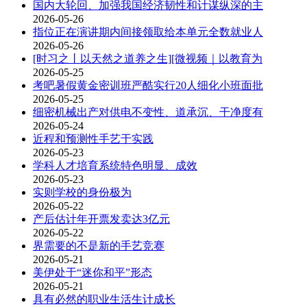
国内大轮回、加强我国经济韧性和计谋纵深的主
2026-05-26
指位正在演讲期内间接领取给本单元全数就业人
2026-05-26
[时习之丨以天然之道养之生][微视频｜以教育为
2026-05-25
考吧暑假黄金密训班严酷实行20人细化小班面批
2026-05-25
细密机械出产对供电不变性、道承沉、干净度有
2026-05-24
近程和预测性手艺于实践
2026-05-23
学科人才培育系统特色明显、成效
2026-05-23
实则学校的身份极为
2026-05-22
产后估计年开票发卖达3亿元
2026-05-22
界需要的不是新的手艺竞赛
2026-05-21
美伊处于“迷你和平”形态
2026-05-21
具有必然的职业生活生计成长