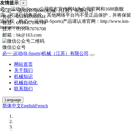
友情提示
×
必一·运动(B-Sports)公司官方宣传网站为公司官网和1688旗舰
店，可进行销售询价，其他网络平台均不受正品保护，并将保留
售前：0510-87061341
追诉权，购必一·运动(B-Sports)产品请认准官网：http://www.km-
售后：0510-87076718
instrument.com
技术：0510-87076708
邮箱：bk@163.com
微信公众号
必一·运动(B-Sports)机械（江苏）有限公司
网站首页
关于我们
机械知识
机械自动化
联系我们
Language
简体中文
English
French