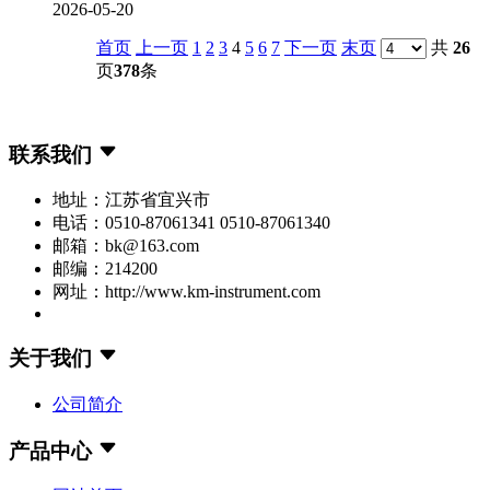
2026-05-20
首页
上一页
1
2
3
4
5
6
7
下一页
末页
共
26
页
378
条
联系我们
地址：江苏省宜兴市
电话：0510-87061341 0510-87061340
邮箱：bk@163.com
邮编：214200
网址：http://www.km-instrument.com
关于我们
公司简介
产品中心